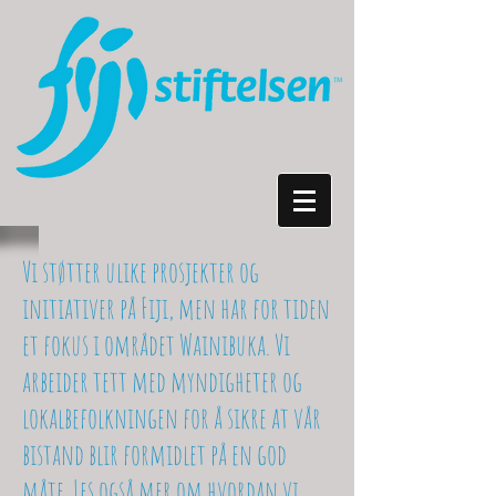
Vi støtter ulike prosjekter og
initiativer på Fiji, men har for tiden
et fokus i området Wainibuka. Vi
arbeider tett med myndigheter og
lokalbefolkningen for å sikre at vår
bistand blir formidlet på en god
måte. Les også mer om hvordan vi