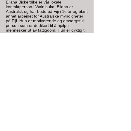
Ellana Bickerdike er vår lokale
kontaktperson i Wainibuka. Ellana er
Australsk og har bodd på Fiji i 16 år og blant
annet arbeidet for Australske myndigheter
på Fiji. Hun er motiverende og omsorgsfull
person som er dedikert til å hjelpe
mennesker ut av fattigdom. Hun er dyktig til
å få innbyggerne til og selv planlegge, drive
og lede prosjektene, noe som er nøkkel til
god bistand slik vi ser det.
FijiStiftelsen, Org.nr.
997722086
Kontonummer:
9685.28.88188
Vipps: 90465 eller søk
FijiStiftelsen
Ring oss:
Tlf:
970 84 933