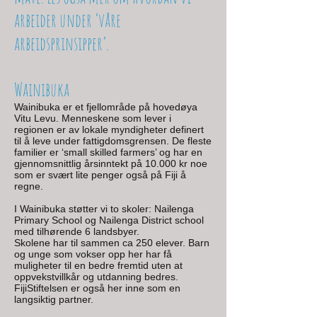
arbeider under ‘våre
arbeidsprinsipper’.
Wainibuka
Wainibuka er et fjellområde på hovedøya
Vitu Levu. Menneskene som lever i
regionen er av lokale myndigheter definert
til å leve under fattigdomsgrensen. De fleste
familier er ‘small skilled farmers’ og har en
gjennomsnittlig årsinntekt på 10.000 kr noe
som er svært lite penger også på Fiji å
regne.
I Wainibuka støtter vi to skoler: Nailenga
Primary School og Nailenga District school
med tilhørende 6 landsbyer.
Skolene har til sammen ca 250 elever. Barn
og unge som vokser opp her har få
muligheter til en bedre fremtid uten at
oppvekstvillkår og utdanning bedres.
FijiStiftelsen er også her inne som en
langsiktig partner.