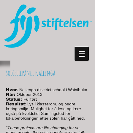
solcellepanel nailenga
Hvor
:
Nailenga disctrict school i Wainibuka
Når:
Oktober 2013
Status:
Fullført
Resultat
: Lys i klasserom, og bedre
læringsmiljø. Mulighet for å lese og lære
også på kveldstid. Samlingsted for
lokalbefolkningen etter solen har gått ned.
“These projects are
life changing
for so
many people, the solar panels are the talk