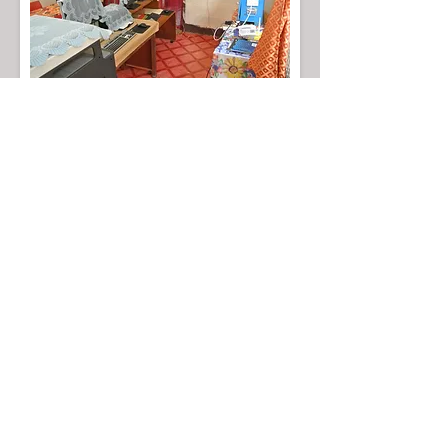
FijiStiftelsen, Org.nr.
997722086
Kontonummer:
9685.28.88188
Vipps: 90465 eller søk
FijiStiftelsen
Ring oss:
Tlf:
970 84 933
© 2017 by
FijiStiftelsen