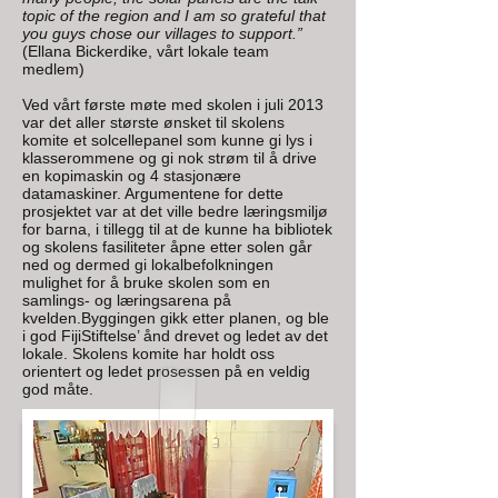
topic of the region and I am so grateful that
you guys chose our villages to support.”
(Ellana Bickerdike, vårt lokale team
medlem)
Ved vårt første møte med skolen i juli 2013
var det aller største ønsket til skolens
komite et solcellepanel som kunne gi lys i
klasserommene og gi nok strøm til å drive
en kopimaskin og 4 stasjonære
datamaskiner. Argumentene for dette
prosjektet var at det ville bedre læringsmiljø
for barna, i tillegg til at de kunne ha bibliotek
og skolens fasiliteter åpne etter solen går
ned og dermed gi lokalbefolkningen
mulighet for å bruke skolen som en
samlings- og læringsarena på
kvelden.Byggingen gikk etter planen, og ble
i god FijiStiftelse’ ånd drevet og ledet av det
lokale. Skolens komite har holdt oss
orientert og ledet prosessen på en veldig
god måte.