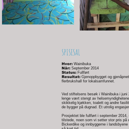
SPISESAL
Hvor:
Wainibuka
Når:
September 2014
Status:
Fullført
Resultat:
Gjenoppbygget og gjenåpnet
flerbrukshall for lokalsamfunnet.
Ved stiftelsens besøk i Wainibuka i juni
lenge vært stengt av helsemyndighetene 
skikkelig kjøkken, toalett og andre fasil
de bygger på dugnad. Et utrolig engasje
Prosjektet ble fullført i september 2014
tilstede, noen som vi setter stor pris p
Bickerdike og innbyggerne i landsbyene e
så kort tid.