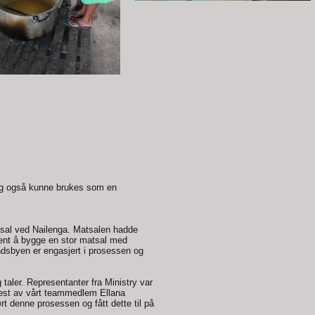
og også kunne brukes som en
sesal ved Nailenga. Matsalen hadde
jent å bygge en stor matsal med
landsbyen er engasjert i prosessen og
taler. Representanter fra Ministry var
pplest av vårt teammedlem Ellana
t denne prosessen og fått dette til på