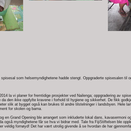
 spisesal som helsemyndighetene hadde stengt. Oppgraderte spisesalen til 
 2014 la vi planer for fremtidige prosjekter ved Nailenga; oppgradering av spi
da den ikke oppfylte kravene i forhold til hygiene og sikkerhet. De fikk godk
iteter slik at bygget også kan brukes til andre tilstelninger i landsbyen. Hele 
ment for skolen og barna.
, og en Grand Opening ble arrangert som inkluderte lokal dans, kavasermoni og 
å da også myndighetene får se hva vi bidrar med. Tale fra FijiStiftelsen ble o
r veldig fornøyd! Det har vært utrolig givende å se hvordan de har gjennomfør