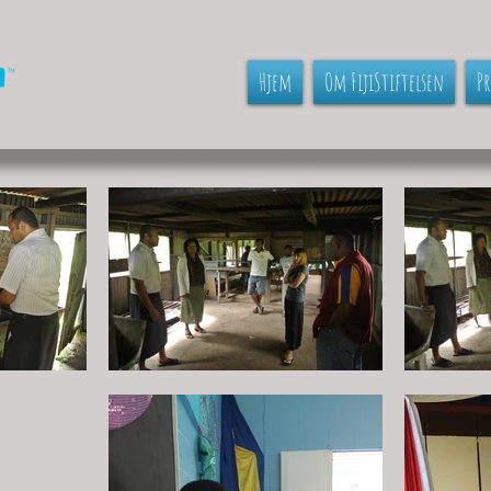
Hjem
Om FijiStiftelsen
Pr